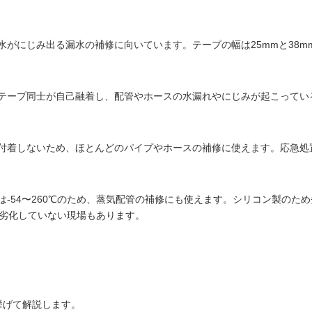
水がにじみ出る漏水の補修に向いています。テープの幅は25mmと38
テープ同士が自己融着し、配管やホースの水漏れやにじみが起こってい
付着しないため、ほとんどのパイプやホースの補修に使えます。応急処
は-54〜260℃のため、蒸気配管の補修にも使えます。シリコン製のた
も劣化していない現場もあります。
挙げて解説します。