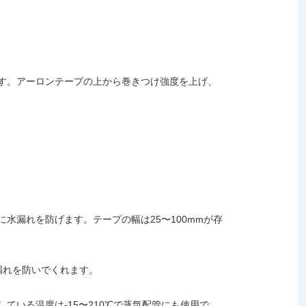
す。アーロンテープの上から巻きつけ強度を上げ、
水漏れを防げます。テープの幅は25〜100mmが存
漏れを防いでくれます。
いる温度は-15〜210℃で蒸気配管にも使用で