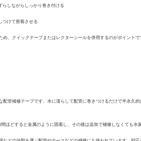
にずらしながらしっかり巻き付ける
しつけて密着させる
ため、クイックテープまたはレクターシールを併用するのがポイントで
配管補修テープです。水に濡らして配管に巻きつけるだけで半永久的に
。
時間ほどすると金属のように固着し、その後は追加で補修しなくても水
などの油類を運ぶ配管やホースなどの補修にも使われています。対応して